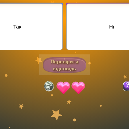
Invite a Friend
Так
Ні
Перевірити
відповідь