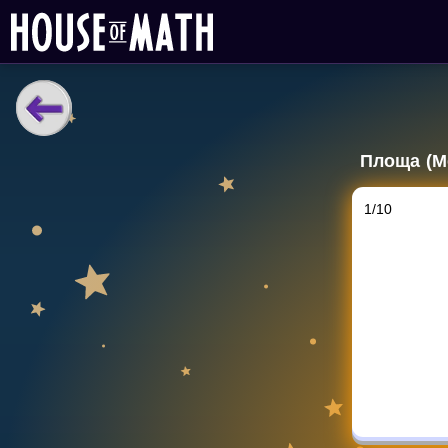
НАВЧАЛЬНІ МАТЕРІАЛИ
Площа (М
Curriculum
All math topics
1
/
10
Показати більше
ІГРИ
Multiplication Master
Джуніор-матем
Показати більше