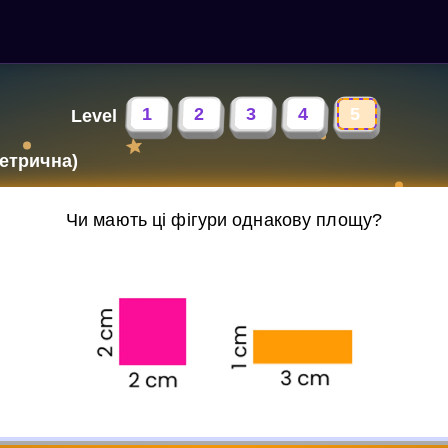
1
2
3
4
5
Level
етрична)
Чи мають ці фігури однакову площу?