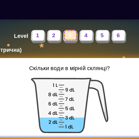
1
2
3
4
5
6
Level
етрична)
Скільки води в мірній склянці?