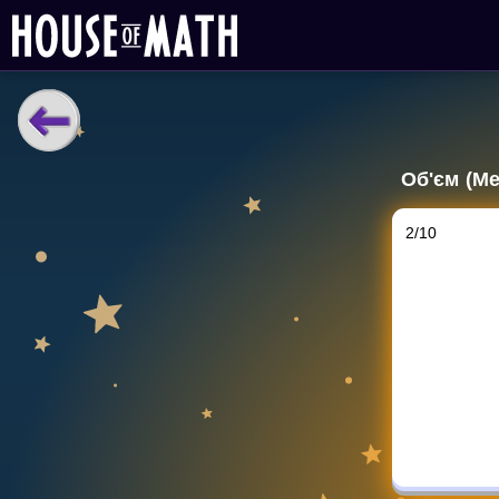
НАВЧАЛЬНІ МАТЕРІАЛИ
Об'єм (М
Curriculum
All math topics
2
/
10
Показати більше
ІГРИ
Multiplication Master
Джуніор-матем
Показати більше