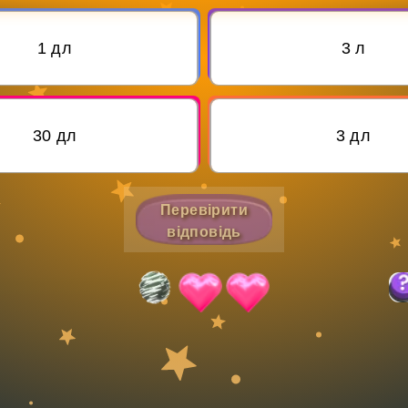
Invite a Friend
1 дл
3 л
30 дл
3 дл
Перевірити
відповідь