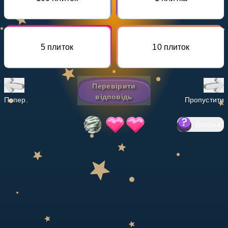
Invite a Friend
НАВЧАЛЬНИЙ ПЛАН
Select curriculum
5 плиток
10 плиток
Увійти
Перевірити
відповідь
Попер.
Пропустити
Довідка
?