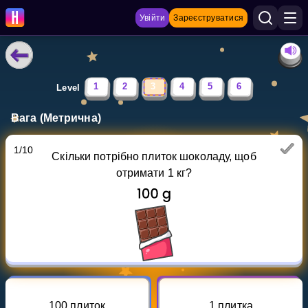
Увійти
Зареєструватися
НАВЧАЛЬНІ МАТЕРІАЛИ
1
2
3
4
5
6
Level
Curriculum
Вага (Метрична)
Показати більше
1
/
10
Скільки потрібно плиток шоколаду, щоб
ІГРИ
отримати 1 кг?
Multiplication Master
Джуніор-матем
Показати більше
100 плиток
1 плитка