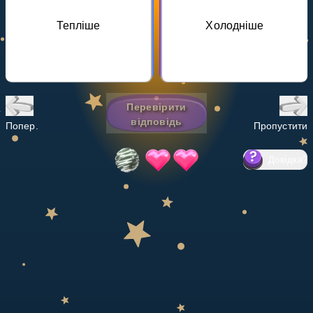
Invite a Friend
Тепліше
Холодніше
НАВЧАЛЬНИЙ ПЛАН
Select curriculum
Увійти
Перевірити
відповідь
Попер.
Пропустити
Довідка
?