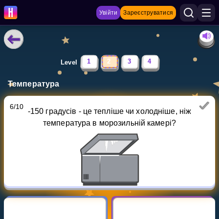
Увійти
Зареєструватися
НАВЧАЛЬНІ МАТЕРІАЛИ
1
2
3
4
Level
Curriculum
Температура
Показати більше
6
/
10
-150 градусів - це тепліше чи холодніше, ніж
ІГРИ
температура в морозильній камері?
Multiplication Master
Джуніор-матем
Показати більше