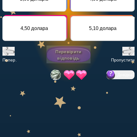
Invite a Friend
НАВЧАЛЬНИЙ ПЛАН
Select curriculum
4,50 долара
5,10 долара
Увійти
Перевірити
відповідь
Попер.
Пропустити
Довідка
?