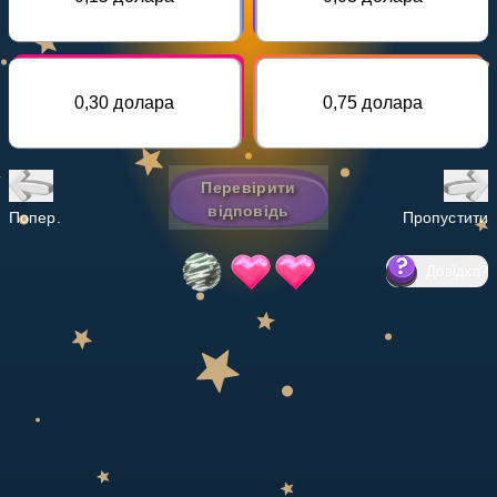
Invite a Friend
НАВЧАЛЬНИЙ ПЛАН
Select curriculum
0,30 долара
0,75 долара
Увійти
Перевірити
відповідь
Попер.
Пропустити
Довідка
?