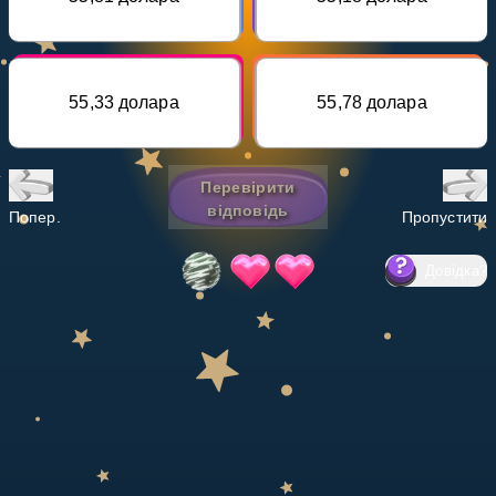
Invite a Friend
НАВЧАЛЬНИЙ ПЛАН
Select curriculum
55,33 долара
55,78 долара
Увійти
Перевірити
відповідь
Попер.
Пропустити
Довідка
?