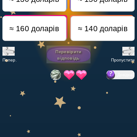
Invite a Friend
НАВЧАЛЬНИЙ ПЛАН
Select curriculum
Увійти
Перевірити
відповідь
Попер.
Пропустити
Довідка
?