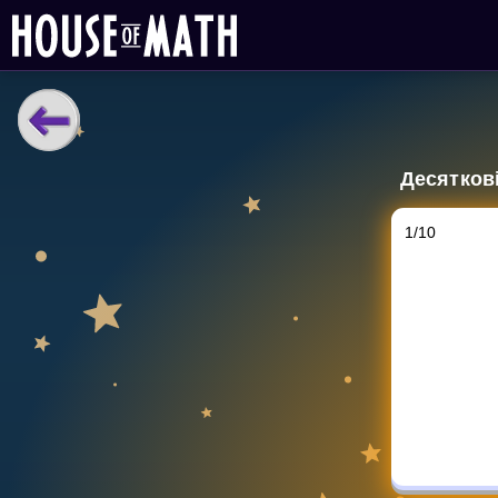
НАВЧАЛЬНІ МАТЕРІАЛИ
Десятков
Curriculum
All math topics
1
/
10
Показати більше
ІГРИ
Multiplication Master
Джуніор-матем
Показати більше