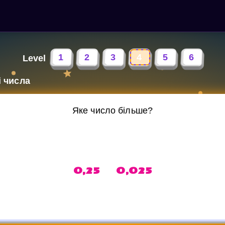
1
2
3
4
5
6
Level
і числа
Яке число більше?
0,25 0,025