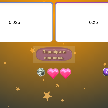
Invite a Friend
0,025
0,25
Перевірити
відповідь