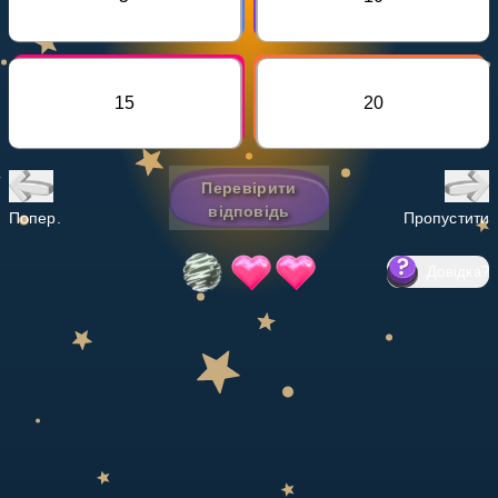
Invite a Friend
НАВЧАЛЬНИЙ ПЛАН
Select curriculum
15
20
Увійти
Перевірити
відповідь
Попер.
Пропустити
Довідка
?