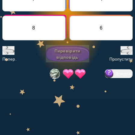
Invite a Friend
НАВЧАЛЬНИЙ ПЛАН
Select curriculum
8
6
Увійти
Перевірити
відповідь
Попер.
Пропустити
Довідка
?