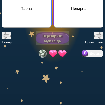
Invite a Friend
Парна
Непарна
НАВЧАЛЬНИЙ ПЛАН
Select curriculum
Увійти
Перевірити
відповідь
Попер.
Пропустити
Довідка
?