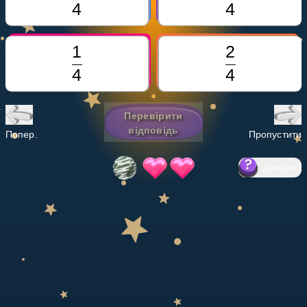
Invite a Friend
НАВЧАЛЬНИЙ ПЛАН
Select curriculum
Увійти
Перевірити
відповідь
Попер.
Пропустити
Довідка
?