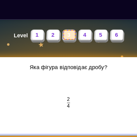
1
2
3
4
5
6
Level
Яка фігура відповідає дробу?
2
4