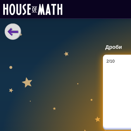
НАВЧАЛЬНІ МАТЕРІАЛИ
Дроби
Curriculum
All math topics
2
/
10
Показати більше
ІГРИ
Multiplication Master
Джуніор-матем
Показати більше