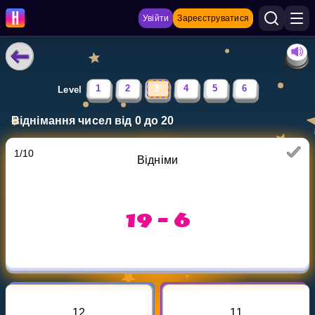
Увійти
Зареєструватися
НАВЧАЛЬНІ МАТЕРІАЛИ
1
2
3
4
5
6
Level
Curriculum
Віднімання чисел від 0 до 20
Показати більше
1
/
10
Відніми
ІГРИ
Multiplication Master
19 - 6
Джуніор-матем
Показати більше
12
11