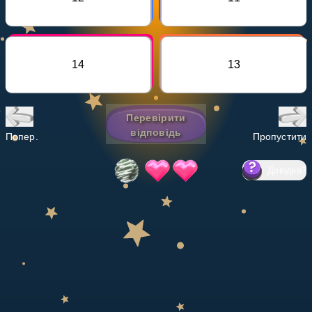
Invite a Friend
НАВЧАЛЬНИЙ ПЛАН
Select curriculum
14
13
Увійти
Перевірити
відповідь
Попер.
Пропустити
Довідка
?