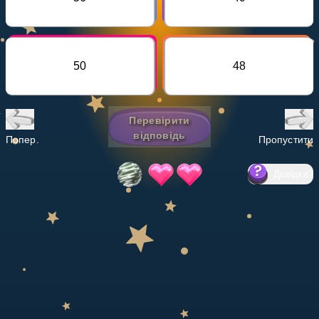
Invite a Friend
НАВЧАЛЬНИЙ ПЛАН
Select curriculum
50
48
Увійти
Перевірити
відповідь
Попер.
Пропустити
Довідка
?