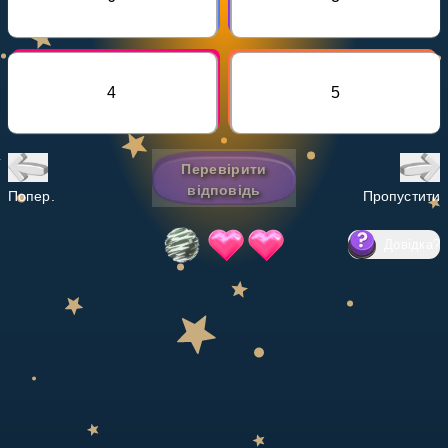
Invite a Friend
НАВЧАЛЬНИЙ ПЛАН
Select curriculum
4
5
Увійти
Перевірити
відповідь
Попер.
Пропустити
Довідка
?