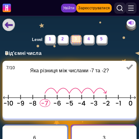
Увійти
Зареєструватися
НАВЧАЛЬНІ МАТЕРІАЛИ
1
2
3
4
5
Level
Curriculum
Від'ємні числа
Показати більше
7
/
10
Яка різниця між числами -7 та -2?
ІГРИ
Multiplication Master
Джуніор-матем
Показати більше
6
3