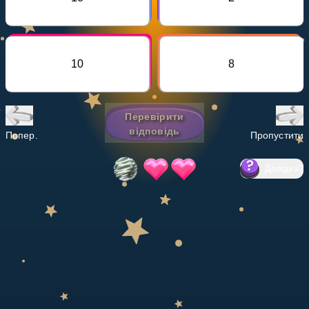
Invite a Friend
НАВЧАЛЬНИЙ ПЛАН
Select curriculum
10
8
Увійти
Перевірити
відповідь
Попер.
Пропустити
Довідка
?