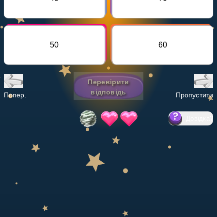
Invite a Friend
НАВЧАЛЬНИЙ ПЛАН
Select curriculum
50
60
Увійти
Перевірити
відповідь
Попер.
Пропустити
Довідка
?