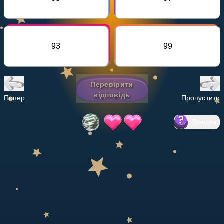
Invite a Friend
НАВЧАЛЬНИЙ ПЛАН
Select curriculum
93
99
Увійти
Перевірити
відповідь
Попер.
Пропустити
Довідка
?