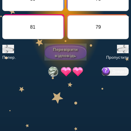
Invite a Friend
НАВЧАЛЬНИЙ ПЛАН
Select curriculum
81
79
Увійти
Перевірити
відповідь
Попер.
Пропустити
Довідка
?