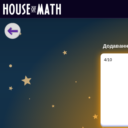
НАВЧАЛЬНІ МАТЕРІАЛИ
Додавання
Curriculum
All math topics
4
/
10
Показати більше
ІГРИ
Multiplication Master
Джуніор-матем
Показати більше