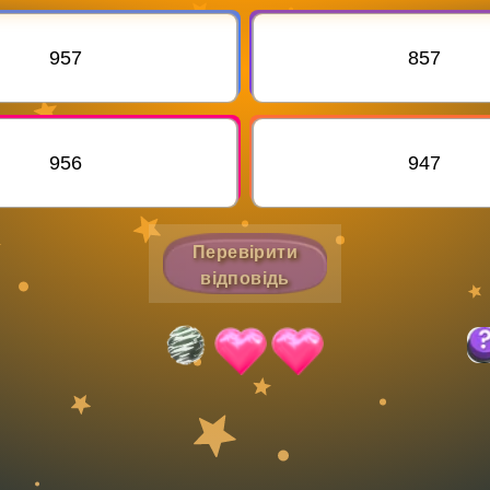
Invite a Friend
957
857
956
947
Перевірити
відповідь