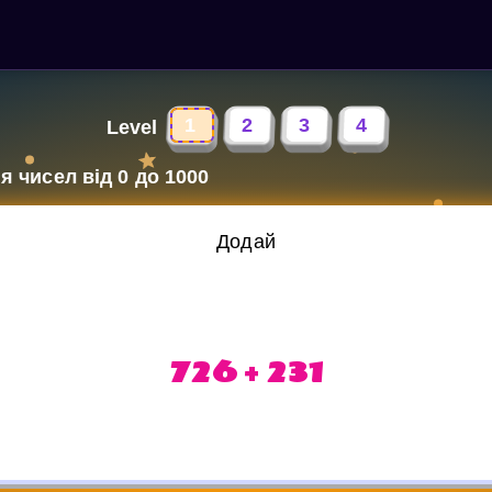
1
2
3
4
Level
 чисел від 0 до 1000
Додай
726 + 231