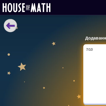
НАВЧАЛЬНІ МАТЕРІАЛИ
Додавання
Curriculum
All math topics
7
/
10
Показати більше
ІГРИ
Multiplication Master
Джуніор-матем
Показати більше