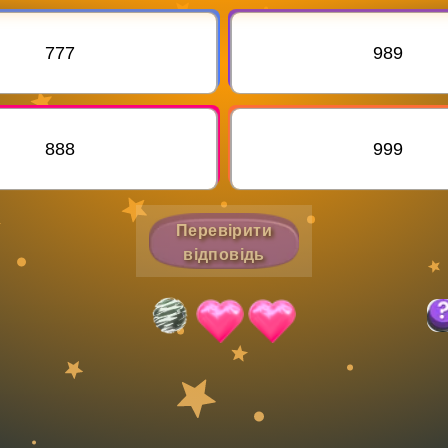
Invite a Friend
777
989
888
999
Перевірити
відповідь