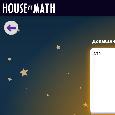
НАВЧАЛЬНІ МАТЕРІАЛИ
Додавання
Curriculum
All math topics
9
/
10
Показати більше
ІГРИ
Multiplication Master
Джуніор-матем
Показати більше