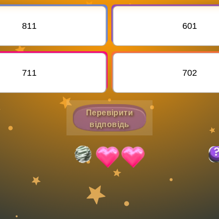
Invite a Friend
811
601
711
702
Перевірити
відповідь