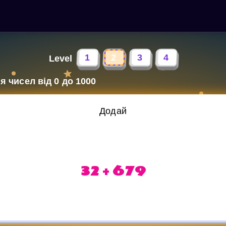
1
2
3
4
Level
 чисел від 0 до 1000
Додай
32 + 679