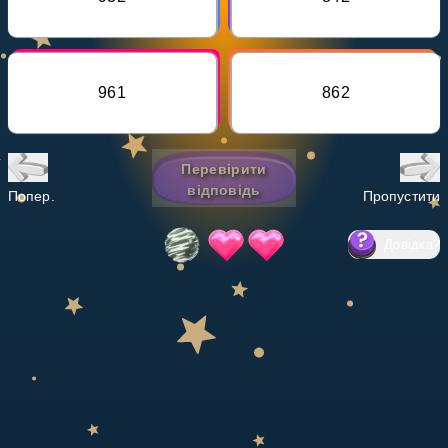
Invite a Friend
НАВЧАЛЬНИЙ ПЛАН
Select curriculum
961
862
Увійти
Перевірити
відповідь
Попер.
Пропустити
Довідка
?