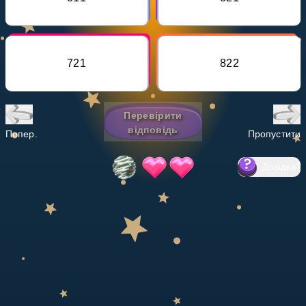
Invite a Friend
НАВЧАЛЬНИЙ ПЛАН
Select curriculum
721
822
Увійти
Перевірити
відповідь
Попер.
Пропустити
Довідка
?