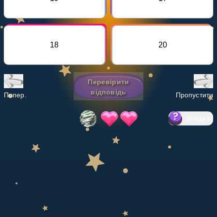
Invite a Friend
НАВЧАЛЬНИЙ ПЛАН
Select curriculum
18
20
Увійти
Перевірити
відповідь
Попер.
Пропустити
Довідка
?