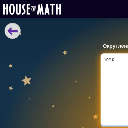
НАВЧАЛЬНІ МАТЕРІАЛИ
Округлен
Curriculum
All math topics
10
/
10
Показати більше
ІГРИ
Multiplication Master
Джуніор-матем
Показати більше