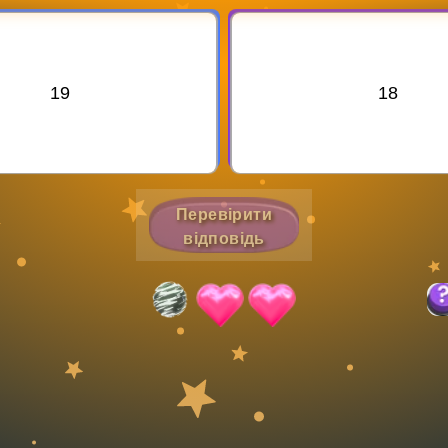
Invite a Friend
19
18
Перевірити
відповідь