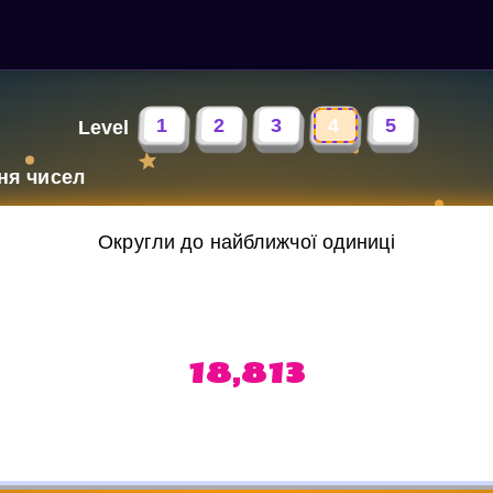
1
2
3
4
5
Level
ня чисел
Округли до найближчої одиниці
18,813