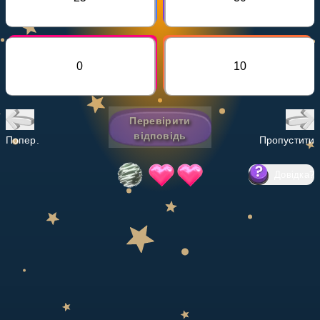
Invite a Friend
НАВЧАЛЬНИЙ ПЛАН
Select curriculum
0
10
Увійти
Перевірити
відповідь
Попер.
Пропустити
Довідка
?