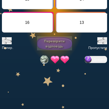
Invite a Friend
НАВЧАЛЬНИЙ ПЛАН
Select curriculum
16
13
Увійти
Перевірити
відповідь
Попер.
Пропустити
Довідка
?