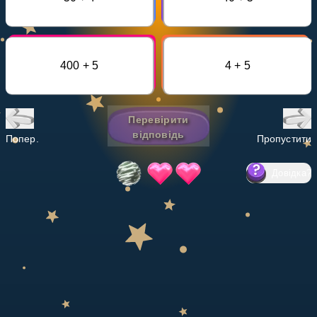
Invite a Friend
НАВЧАЛЬНИЙ ПЛАН
Select curriculum
400 + 5
4 + 5
Увійти
Перевірити
відповідь
Попер.
Пропустити
Довідка
?