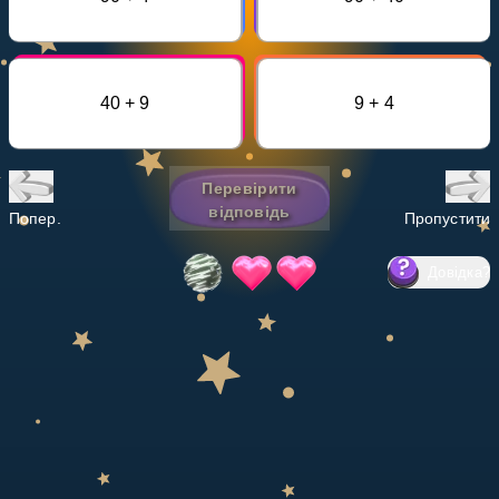
Invite a Friend
НАВЧАЛЬНИЙ ПЛАН
Select curriculum
40 + 9
9 + 4
Увійти
Перевірити
відповідь
Попер.
Пропустити
Довідка
?