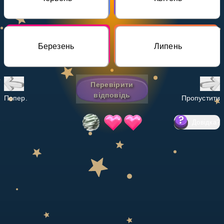
Invite a Friend
НАВЧАЛЬНИЙ ПЛАН
Select curriculum
Березень
Липень
Увійти
Перевірити
відповідь
Попер.
Пропустити
Довідка
?