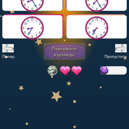
Invite a Friend
НАВЧАЛЬНИЙ ПЛАН
Select curriculum
Увійти
Перевірити
відповідь
Попер.
Пропустити
Довідка
?