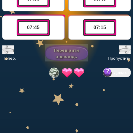
Invite a Friend
НАВЧАЛЬНИЙ ПЛАН
Select curriculum
07
:
45
07
:
15
Увійти
Перевірити
відповідь
Попер.
Пропустити
Довідка
?