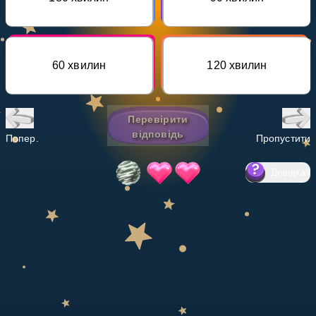
Invite a Friend
НАВЧАЛЬНИЙ ПЛАН
Select curriculum
60 хвилин
120 хвилин
Увійти
Перевірити
відповідь
Попер.
Пропустити
Довідка
?