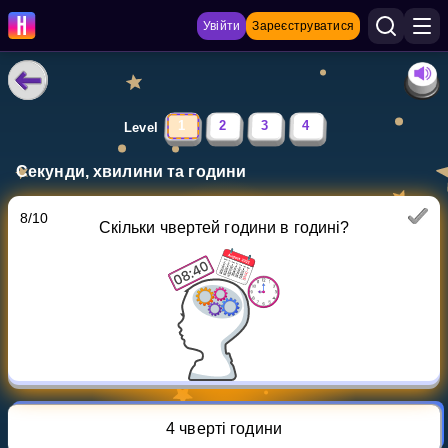
Увійти
Зареєструватися
НАВЧАЛЬНІ МАТЕРІАЛИ
1
2
3
4
Level
Curriculum
Секунди, хвилини та години
Показати більше
8
/
10
Скільки чвертей години в годині?
ІГРИ
Multiplication Master
Джуніор-матем
Показати більше
4 чверті години