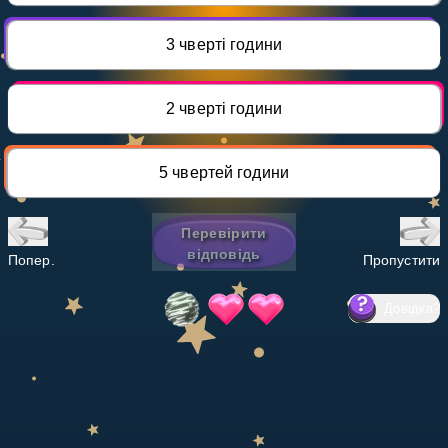
Invite a Friend
НАВЧАЛЬНИЙ ПЛАН
3 чверті години
Select curriculum
Увійти
2 чверті години
5 чвертей години
Перевірити
відповідь
Попер.
Пропустити
Довідка
?