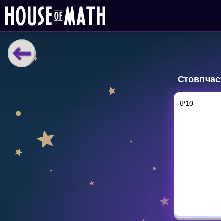
НАВЧАЛЬНІ МАТЕРІАЛИ
Стовпчаст
Curriculum
All math topics
6
/
10
Показати більше
ІГРИ
Multiplication Master
Джуніор-матем
Показати більше