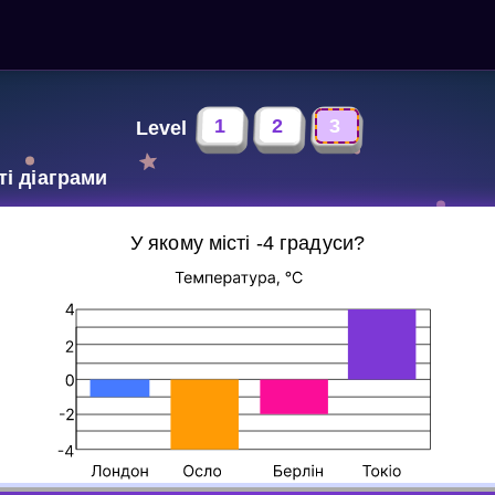
1
2
3
Level
і діаграми
У якому місті -4 градуси?