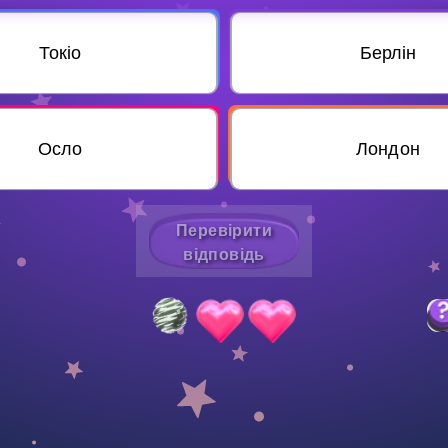
Invite a Friend
Токіо
Берлін
Осло
Лондон
Перевірити
відповідь