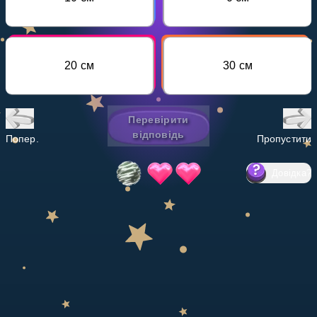
Invite a Friend
НАВЧАЛЬНИЙ ПЛАН
Select curriculum
20 см
30 см
Увійти
Перевірити
відповідь
Попер.
Пропустити
Довідка
?