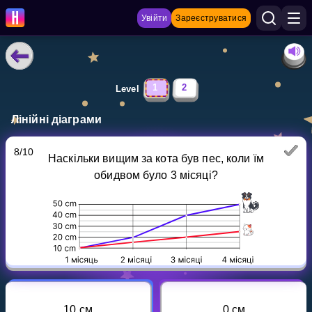
Увійти
Зареєструватися
НАВЧАЛЬНІ МАТЕРІАЛИ
1
2
Level
Curriculum
Лінійні діаграми
Показати більше
8
/
10
Наскільки вищим за кота був пес, коли їм
ІГРИ
обидвом було 3 місяці?
Multiplication Master
Джуніор-матем
Показати більше
10 см
0 см