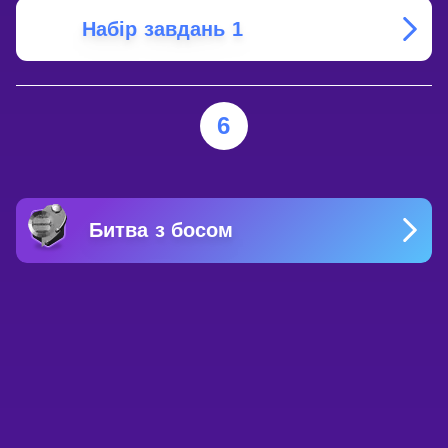
Набір завдань 1
6
Битва з босом