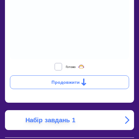
HOW
Готово
DO
YOU
Продовжити
ISOLATE
X
WHEN
IT’S
MULTIPLIED
BY
A
Набір завдань 1
NUMBER
IN
AN