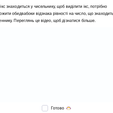
кс знаходиться у чисельнику, щоб виділити ікс, потрібно
ожити обидвабоки відзнака рівності на число, що знаходит
ннику. Переглянь це відео, щоб дізнатися більше.
Готово
OW