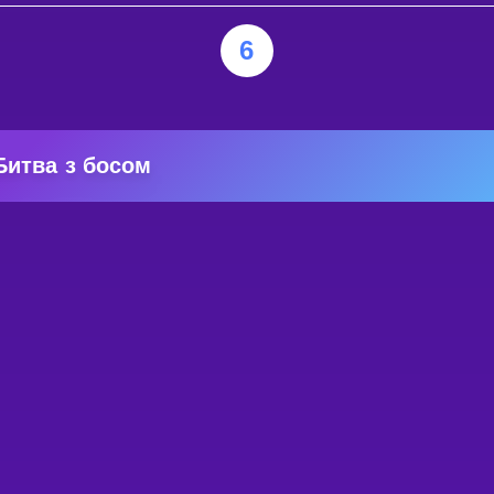
6
Битва з босом