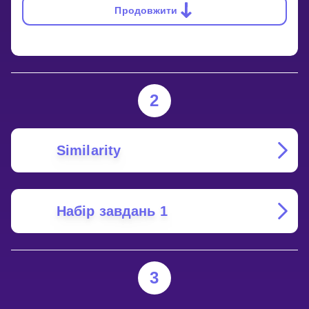
Продовжити
2
Similarity
Набір завдань 1
3