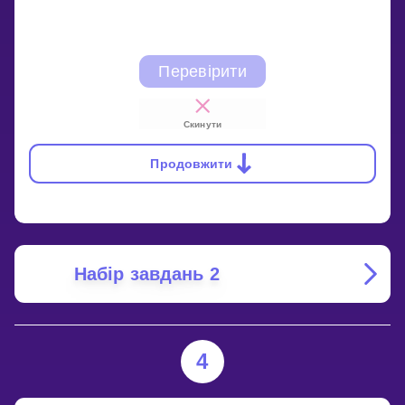
Перевірити
Скинути
Продовжити
Набір завдань 2
4