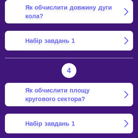
Як обчислити довжину дуги
кола?
Набір завдань 1
4
Як обчислити площу
кругового сектора?
Набір завдань 1