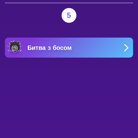
5
Битва з босом