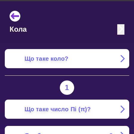
Кола
Що таке коло?
1
Що таке число Пі (π)?