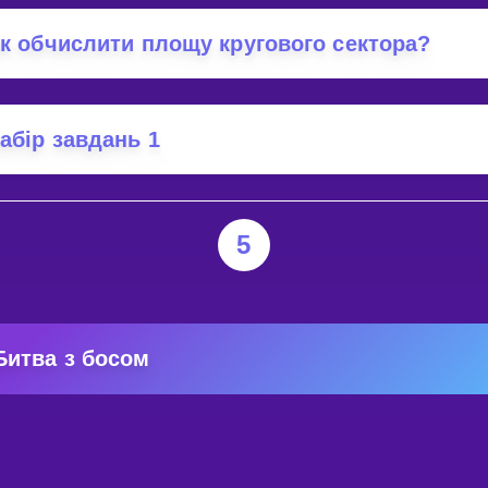
к обчислити площу кругового сектора?
абір завдань 1
5
Битва з босом