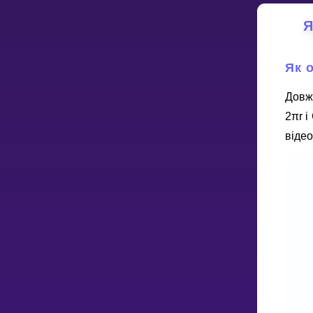
Я
НАВЧАЛЬНИЙ ПЛАН
Select curriculum
Як 
Увійти
Довж
2πr і
відео