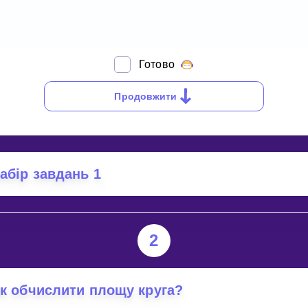
Готово
К
БЧИСЛИТИ
Продовжити
ОВЖИНУ
ОЛА?
абір завдань 1
2
к обчислити площу круга?