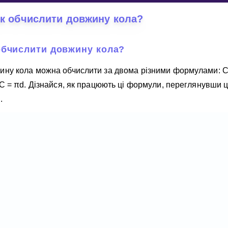
Invite a Friend
к обчислити довжину кола?
обчислити довжину кола?
ину кола можна обчислити за двома різними формулами: C
 C = πd. Дізнайся, як працюють ці формули, переглянувши 
.