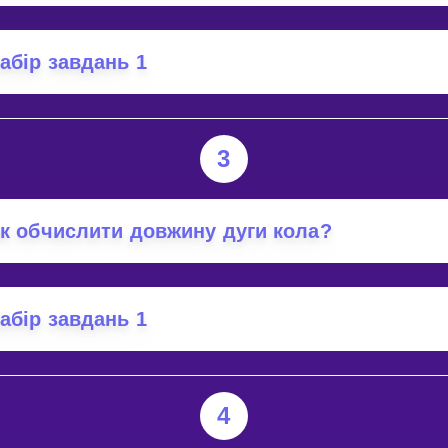
абір завдань 1
3
к обчислити довжину дуги кола?
абір завдань 1
4