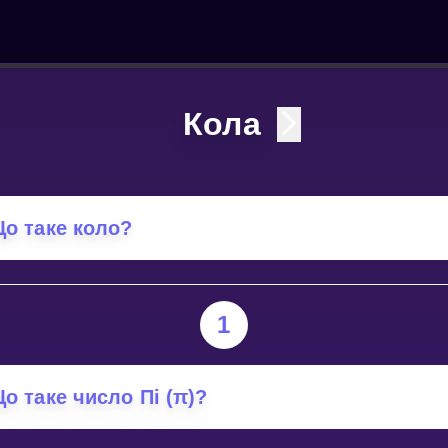
Кола
о таке коло?
1
о таке число Пі (π)?