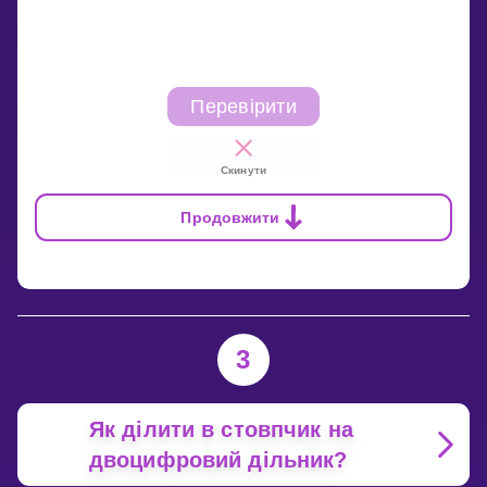
Перевірити
Скинути
Продовжити
3
Як ділити в стовпчик на
двоцифровий дільник?