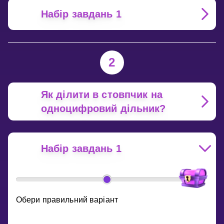
Набір завдань 1
2
Як ділити в стовпчик на
одноцифровий дільник?
Набір завдань 1
Обери правильний варіант