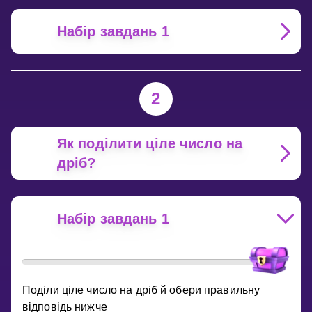
Набір завдань 1
2
Як поділити ціле число на
дріб?
Набір завдань 1
Поділи ціле число на дріб й обери правильну
відповідь нижче