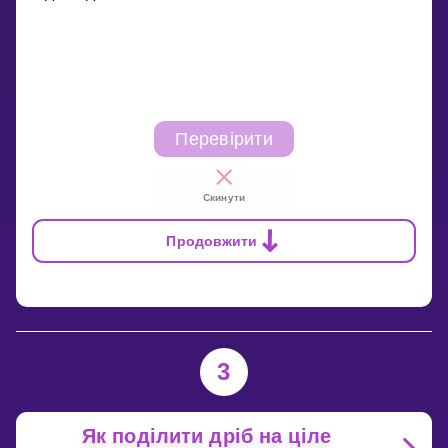
Перевірити
Скинути
Продовжити
3
Як поділити дріб на ціле