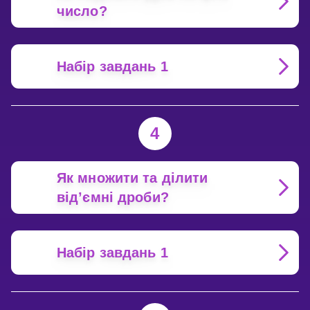
число?
Набір завдань 1
4
Як множити та ділити
від’ємні дроби?
Набір завдань 1