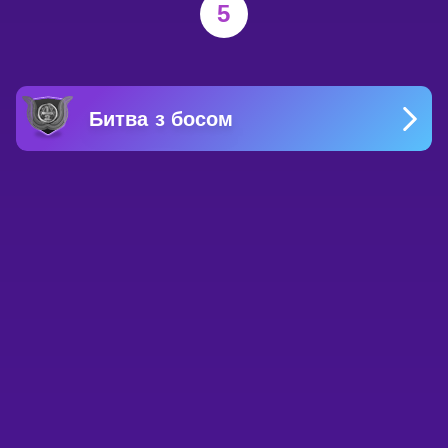
5
Битва з босом