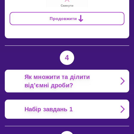
Скинути
Продовжити
4
Як множити та ділити
від’ємні дроби?
Набір завдань 1