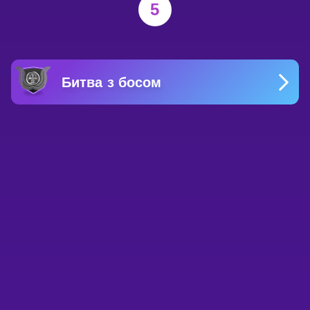
5
Битва з босом