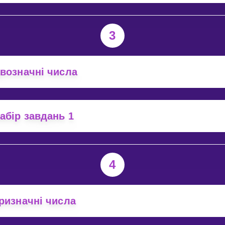
3
возначні числа
абір завдань 1
4
ризначні числа