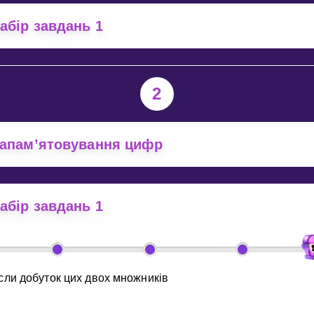
Invite a Friend
абір завдань 1
2
апам’ятовування цифр
абір завдань 1
сли добуток цих двох множників