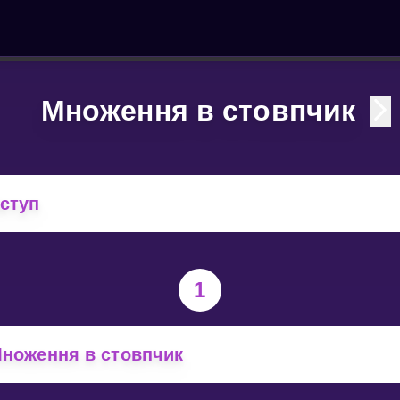
Множення в стовпчик
ступ
1
ноження в стовпчик