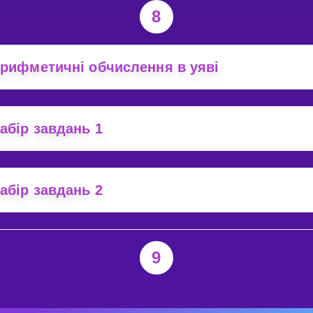
8
рифметичні обчислення в уяві
абір завдань 1
абір завдань 2
9