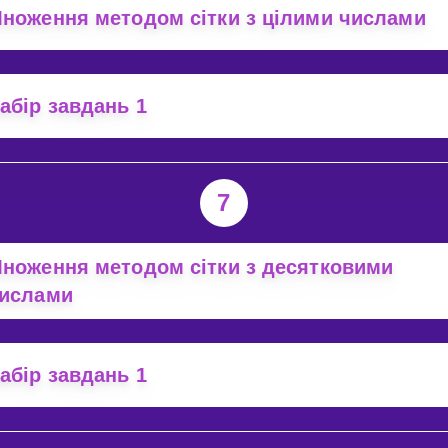
ноження методом сітки з цілими числами
абір завдань 1
7
ноження методом сітки з десятковими
ислами
абір завдань 1