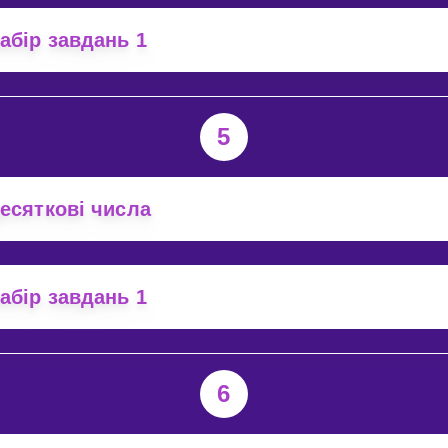
абір завдань 1
5
есяткові числа
абір завдань 1
6