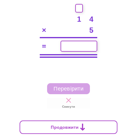
1
4
×
5
=
Перевірити
Скинути
Продовжити