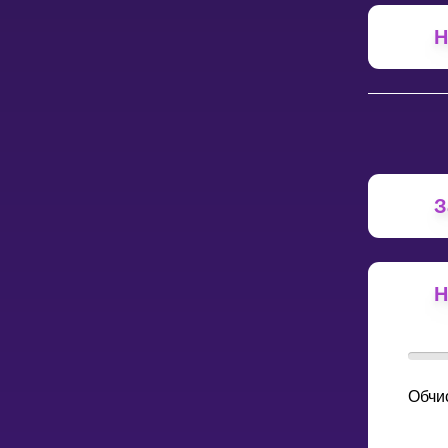
Н
НАВЧАЛЬНИЙ ПЛАН
Select curriculum
Увійти
З
Н
Обчи