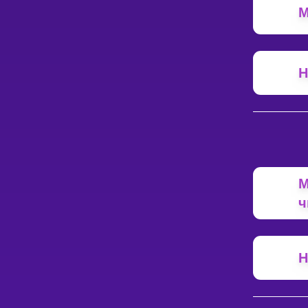
М
Н
М
ч
Н