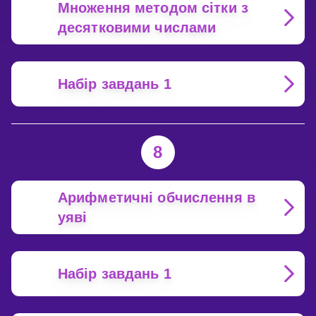
Множення методом сітки з
десятковими числами
Набір завдань 1
8
Арифметичні обчислення в
уяві
Набір завдань 1