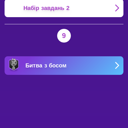
Набір завдань 2
9
Битва з босом