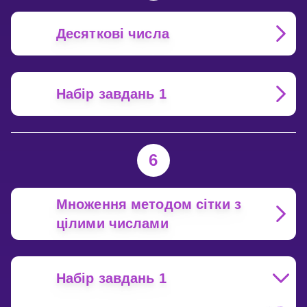
Десяткові числа
Набір завдань 1
6
Множення методом сітки з
цілими числами
Набір завдань 1