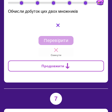
Обчисли добуток цих двох множників
Перевірити
Скинути
Продовжити
7